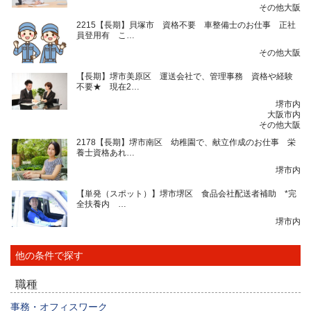
その他大阪
2215【長期】貝塚市 資格不要 車整備士のお仕事 正社
員登用有 こ…
その他大阪
【長期】堺市美原区 運送会社で、管理事務 資格や経験
不要★ 現在2…
堺市内
大阪市内
その他大阪
2178【長期】堺市南区 幼稚園で、献立作成のお仕事 栄
養士資格あれ…
堺市内
【単発（スポット）】堺市堺区 食品会社配送者補助 *完
全扶養内 …
堺市内
他の条件で探す
職種
事務・オフィスワーク