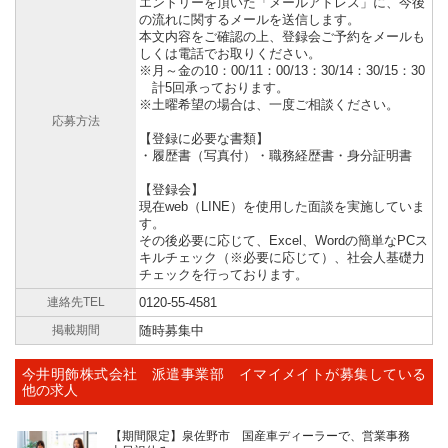
エントリーを頂いた「メールアドレス」に、今後
の流れに関するメールを送信します。
本文内容をご確認の上、登録会ご予約をメールも
しくは電話でお取りください。
※月～金の10：00/11：00/13：30/14：30/15：30
計5回承っております。
※土曜希望の場合は、一度ご相談ください。
応募方法
【登録に必要な書類】
・履歴書（写真付）・職務経歴書・身分証明書
【登録会】
現在web（LINE）を使用した面談を実施していま
す。
その後必要に応じて、Excel、Wordの簡単なPCス
キルチェック（※必要に応じて）、社会人基礎力
チェックを行っております。
連絡先TEL
0120-55-4581
掲載期間
随時募集中
今井明飾株式会社 派遣事業部 イマイメイトが募集している
他の求人
【期間限定】泉佐野市 国産車ディーラーで、営業事務