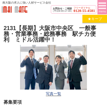
南大阪の求人に強い人材サービス会社
フリーダイヤル
お問合せ・ご相談
0120-55-4581
（平日9:00-17:30）
menu
★キープ
2131【長期】大阪市中央区 一般事
務・営業事務・総務事務 駅チカ便
利 ミドル活躍中！
写真一覧
募集要項