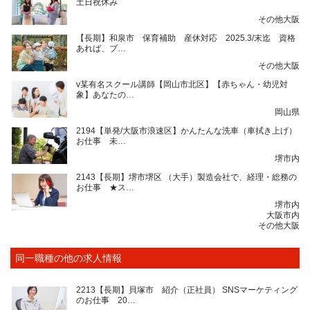
土日祝休み
その他大阪
【長期】和泉市 保育補助 産休対応 2025.3/末迄 資格
あれば、ブ…
その他大阪
v某有名スクール講師【岡山市北区】【赤ちゃん・幼児対
象】あなたの…
岡山県
2194【単発/大阪市浪速区】かんたんな洗車（車拭き上げ）
お仕事 未…
堺市内
2143【長期】堺市堺区 （大手）製造会社で、経理・総務の
お仕事 ★ス…
堺市内
大阪市内
その他大阪
同一職種の他の求人情報
2213【長期】貝塚市 紹介（正社員） SNSマーケティング
のお仕事 20…