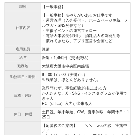
職種
【一般事務】
【一般事務】※やりがいあるお仕事です
・運営管理（入会受付・、ホームページ更新、メ
ルマガ・SNS発信など）
仕事内容
・主催イベントの運営フォロー
・電話＆来客受付対応、消耗品＆名刺発注等
・慣れてきたら、アプリ運営や企画など
雇用形態
派遣
給与
派遣：1,450円（交通費込）
勤務地
大阪府大阪市中央区南船場
9：00-17：00（実働7ｈ）
勤務曜日・時間
※残業は、ほとんどありません。
業界問わず、事務経験1年以上ある方
かんたんな、X・SNS・インスタグラムが使用で
資格・経験
きる人
PC（office）入力が出来る人
土日祝、年末年始、GW、夏季休暇 年間休日：1
休日・休暇
25日
【応募後のご案内】 ＼＼ web面談 実施中
／／