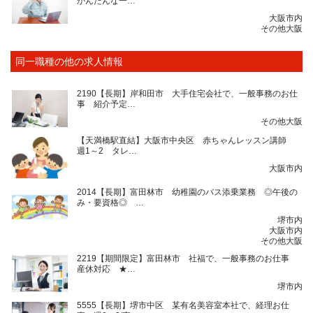
かんたんな一…
大阪市内
その他大阪
同一職種の他の求人情報
2190【長期】岸和田市 大手住宅会社で、一般事務のお仕
事 紹介予定…
その他大阪
【天満橋駅直結】大阪市中央区 赤ちゃんレッスン講師
週1～2 タレ…
大阪市内
2014【長期】富田林市 幼稚園のバス添乗業務 ◎午後の
み・要資格◎ …
堺市内
大阪市内
その他大阪
2219【期間限定】富田林市 社福で、一般事務のお仕事
産休対応 ★…
堺市内
5555【長期】堺市中区 某有名美容室本社で、経理お仕