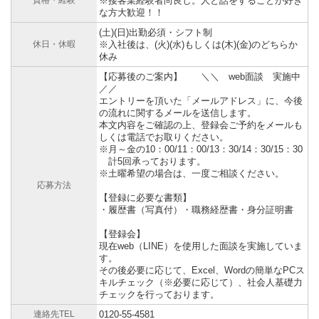
資格・経験
※接客業経験者尚良し。人と話をすることが好き
な方大歓迎！！
(土)(日)出勤必須・シフト制
休日・休暇
※入社後は、(火)(水)もしくは(木)(金)のどちらか
休み
【応募後のご案内】 ＼＼ web面談 実施中
／／
エントリーを頂いた「メールアドレス」に、今後
の流れに関するメールを送信します。
本文内容をご確認の上、登録会ご予約をメールも
しくは電話でお取りください。
※月～金の10：00/11：00/13：30/14：30/15：30
計5回承っております。
※土曜希望の場合は、一度ご相談ください。
応募方法
【登録に必要な書類】
・履歴書（写真付）・職務経歴書・身分証明書
【登録会】
現在web（LINE）を使用した面談を実施していま
す。
その後必要に応じて、Excel、Wordの簡単なPCス
キルチェック（※必要に応じて）、社会人基礎力
チェックを行っております。
連絡先TEL
0120-55-4581