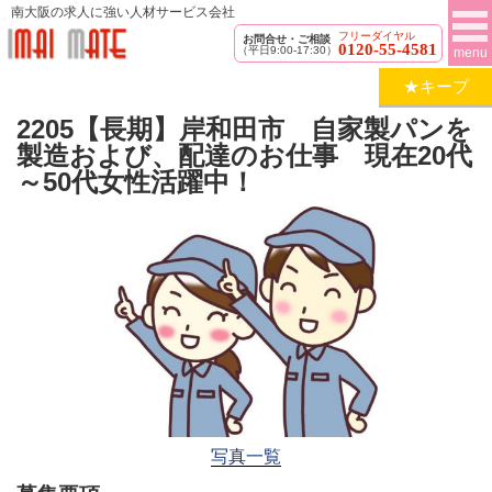
南大阪の求人に強い人材サービス会社
フリーダイヤル
お問合せ・ご相談
0120-55-4581
（平日9:00-17:30）
menu
★キープ
2205【長期】岸和田市 自家製パンを
製造および、配達のお仕事 現在20代
～50代女性活躍中！
写真一覧