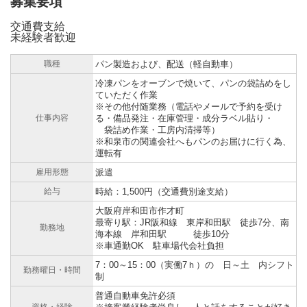
募集要項
交通費支給
未経験者歓迎
職種
パン製造および、配送（軽自動車）
冷凍パンをオーブンで焼いて、パンの袋詰めをし
ていただく作業
※その他付随業務（電話やメールで予約を受け
仕事内容
る・備品発注・在庫管理・成分ラベル貼り・
袋詰め作業・工房内清掃等）
※和泉市の関連会社へもパンのお届けに行く為、
運転有
雇用形態
派遣
給与
時給：1,500円（交通費別途支給）
大阪府岸和田市作才町
最寄り駅：JR阪和線 東岸和田駅 徒歩7分、南
勤務地
海本線 岸和田駅 徒歩10分
※車通勤OK 駐車場代会社負担
7：00～15：00（実働7ｈ）の 日～土 内シフト
勤務曜日・時間
制
普通自動車免許必須